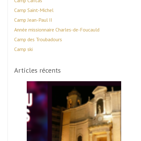
Camp Caritas
Camp Saint-Michel
Camp Jean-Paul II
Année missionnaire Charles-de-Foucauld
Camp des Troubadours
Camp ski
Articles récents