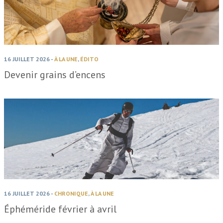
16 JUILLET 2026
-
À LA UNE
,
ÉDITO
Devenir grains d’encens
16 JUILLET 2026
-
CHRONIQUE
,
À LA UNE
Éphéméride février à avril