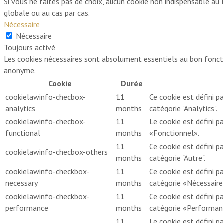
Si vous ne faites pas de choix, aucun cookie non indispensable a
globale ou au cas par cas.
Nécessaire
Nécessaire
Toujours activé
Les cookies nécessaires sont absolument essentiels au bon foncti
anonyme.
Cookie
Durée
cookielawinfo-checbox-
11
Ce cookie est défini p
analytics
months
catégorie "Analytics".
cookielawinfo-checbox-
11
Le cookie est défini 
functional
months
«Fonctionnel».
11
Ce cookie est défini p
cookielawinfo-checbox-others
months
catégorie "Autre".
cookielawinfo-checkbox-
11
Ce cookie est défini p
necessary
months
catégorie «Nécessaire
cookielawinfo-checkbox-
11
Ce cookie est défini p
performance
months
catégorie «Performan
11
Le cookie est défini pa