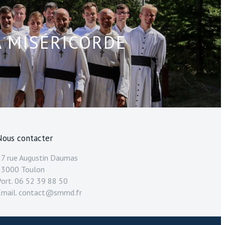
A MISÉRICORDE
Nous contacter
27 rue Augustin Daumas
83000 Toulon
Port. 06 52 39 88 50
Email. contact@smmd.fr