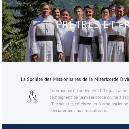
PRÊTRES ET F
La Société des Missionnaires de la Miséricorde Divi
Communauté fondée en 2005 par l'abbé F
témoignent de la miséricorde divine à l'éc
l'Eucharistie, célébrée en forme ancienne
spécialement aux musulmans.