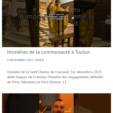
Homélies de la communauté à Toulon
6 DÉCEMBRE 2023
-
VIDÉO
Homélie de la Saint Charles de Foucauld, 1er décembre 2023,
abbé Hugues de Franclieu Homélie des engagements définitifs
de frère Sébastien et frère Etienne, 11…