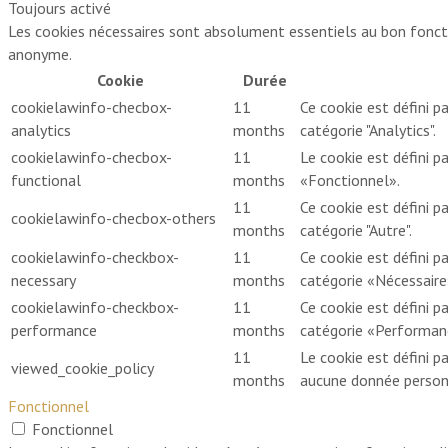
Toujours activé
Les cookies nécessaires sont absolument essentiels au bon foncti
anonyme.
Cookie
Durée
cookielawinfo-checbox-
11
Ce cookie est défini p
analytics
months
catégorie "Analytics".
cookielawinfo-checbox-
11
Le cookie est défini 
functional
months
«Fonctionnel».
11
Ce cookie est défini p
cookielawinfo-checbox-others
months
catégorie "Autre".
cookielawinfo-checkbox-
11
Ce cookie est défini p
necessary
months
catégorie «Nécessaire
cookielawinfo-checkbox-
11
Ce cookie est défini p
performance
months
catégorie «Performan
11
Le cookie est défini pa
viewed_cookie_policy
months
aucune donnée person
Fonctionnel
Fonctionnel