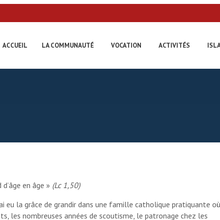
ACCUEIL
LA COMMUNAUTÉ
VOCATION
ACTIVITÉS
ISL
d d’âge en âge »
(Lc 1,50)
’ai eu la grâce de grandir dans une famille catholique pratiquante o
ts, les nombreuses années de scoutisme, le patronage chez les