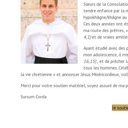
Sœurs de la Consolatio
tendre enfance par la m
hypokhâgne/khâgne au L
Ces deux années ont été
ma route des prêtres, «
4,1)
et de vraies amitiés
Ayant étudié avec des 
mon adolescence, il m’e
16,15) ,
et de prêcher l
tous les hommes. Célé
la vie chrétienne » et annoncer Jésus Miséricordieux, voi
Merci pour votre soutien matériel, soyez assuré de ma pr
Sursum Corda
Je sout