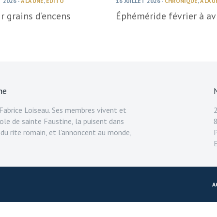
T 2026
-
À LA UNE
,
ÉDITO
16 JUILLET 2026
-
CHRONIQUE
,
À LA 
r grains d’encens
Éphéméride février à avr
ne
abrice Loiseau. Ses membres vivent et
ole de sainte Faustine, la puisent dans
 du rite romain, et l'annoncent au monde,
A