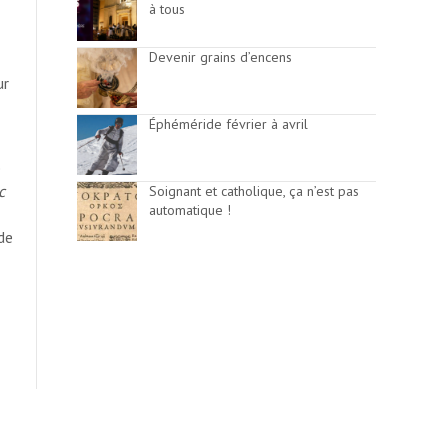
à tous
Devenir grains d’encens
ur
Éphéméride février à avril
e
c
Soignant et catholique, ça n’est pas
automatique !
de