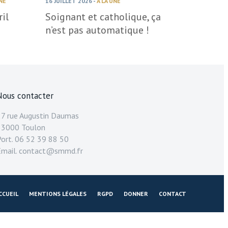
16 JUILLET 2026
-
À LA UNE
UNE
Soignant et catholique, ça
il
n’est pas automatique !
Nous contacter
27 rue Augustin Daumas
83000 Toulon
Port. 06 52 39 88 50
Email. contact@smmd.fr
CCUEIL
MENTIONS LÉGALES
RGPD
DONNER
CONTACT