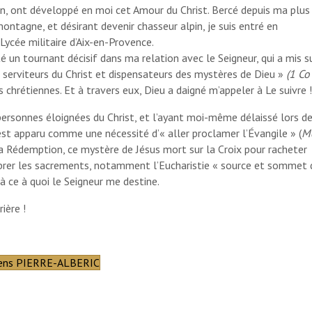
n, ont développé en moi cet Amour du Christ. Bercé depuis ma plus
ontagne, et désirant devenir chasseur alpin, je suis entré en
ycée militaire d’Aix-en-Provence.
 un tournant décisif dans ma relation avec le Seigneur, qui a mis s
 serviteurs du Christ et dispensateurs des mystères de Dieu »
(1 Co
 chrétiennes. Et à travers eux, Dieu a daigné m’appeler à Le suivre !
personnes éloignées du Christ, et l’ayant moi-même délaissé lors d
st apparu comme une nécessité d’« aller proclamer l’Évangile » (
M
a Rédemption, ce mystère de Jésus mort sur la Croix pour racheter
brer les sacrements, notamment l’Eucharistie « source et sommet 
là ce à quoi le Seigneur me destine.
ière !
iens PIERRE-ALBERIC