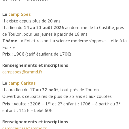
Le
camp Spes
Il existe depuis plus de 20 ans.
Il a lieu du
14 au 21 août 2026
au domaine de la Castille, près
de Toulon, pour les jeunes à partir de 18 ans.
Thème
: « Foi et raison. La science moderne s’oppose-t-elle à la
Foi ? »
Prix
: 190€ (tarif étudiant de 170€)
Renseignements et inscriptions :
campspes@smmd.fr
Le
camp Caritas
Il aura lieu du
17 au 22 août
, tout près de Toulon.
Ouvert aux célibataires de plus de 23 ans et aux couples.
er
e
e
Prix
: Adulte : 220€ – 1
et 2
enfant : 170€ – à partir du 3
enfant : 115€ – bébé 60€
Renseignements et inscriptions :
campcaritas@smmd.fr