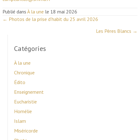
Publié dans
À la une
le 18 mai 2026
← Photos de la prise d’habit du 25 avril 2026
P
Les Pères Blancs →
o
Catégories
s
À la une
t
Chronique
Édito
s
Enseignement
n
Eucharistie
a
Homélie
Islam
v
Miséricorde