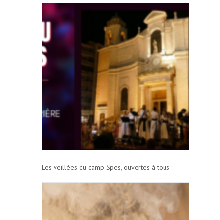
t
i
o
n
Les veillées du camp Spes, ouvertes à tous