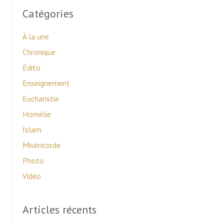
o
Catégories
s
À la une
t
Chronique
Édito
s
Enseignement
n
Eucharistie
a
Homélie
Islam
v
Miséricorde
i
Photo
Vidéo
g
a
Articles récents