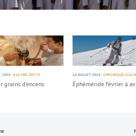
T 2026
-
À LA UNE
,
ÉDITO
16 JUILLET 2026
-
CHRONIQUE
,
À LA 
r grains d’encens
Éphéméride février à avr
ne