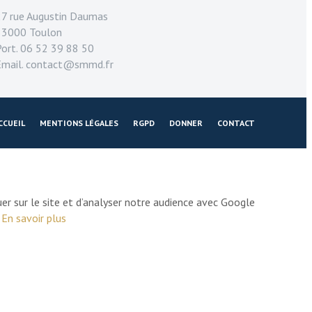
27 rue Augustin Daumas
83000 Toulon
Port. 06 52 39 88 50
Email. contact@smmd.fr
CCUEIL
MENTIONS LÉGALES
RGPD
DONNER
CONTACT
er sur le site et d’analyser notre audience avec Google
.
En savoir plus