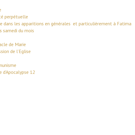
e
ité perpétuelle
 dans les apparitions en générales et particulièrement à Fatima
s samedi du mois
acle de Marie
sion de l’Eglise
mmunisme
le d’Apocalypse 12