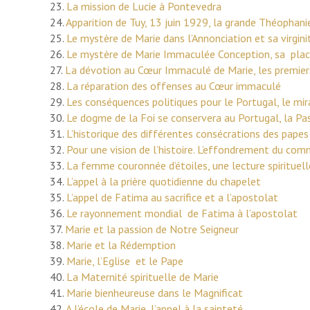
23.
La mission de Lucie à Pontevedra
24.
Apparition de Tuy, 13 juin 1929, la grande Théophani
25.
Le mystère de Marie dans l’Annonciation et sa virgin
26.
Le mystère de Marie Immaculée Conception, sa place
27.
La dévotion au Cœur Immaculé de Marie, les premier
28.
La réparation des offenses au Cœur immaculé
29.
Les conséquences politiques pour le Portugal, le mir
30.
Le dogme de la Foi se conservera au Portugal, la Pas
31.
L’historique des différentes consécrations des papes
32.
Pour une vision de l’histoire. L’effondrement du co
33.
La femme couronnée d’étoiles, une lecture spirituel
34.
L’appel à la prière quotidienne du chapelet
35.
L’appel de Fatima au sacrifice et a l’apostolat
36.
Le rayonnement mondial de Fatima à l’apostolat
37.
Marie et la passion de Notre Seigneur
38.
Marie et la Rédemption
39.
Marie, l’Eglise et le Pape
40.
La Maternité spirituelle de Marie
41.
Marie bienheureuse dans le Magnificat
42.
A l’école de Marie, l’appel à la sainteté