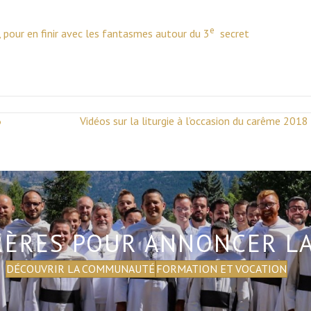
e
, pour en finir avec les fantasmes autour du 3
secret
6
Vidéos sur la liturgie à l’occasion du carême 201
RÈRES POUR ANNONCER L
DÉCOUVRIR LA COMMUNAUTÉ
FORMATION ET VOCATION