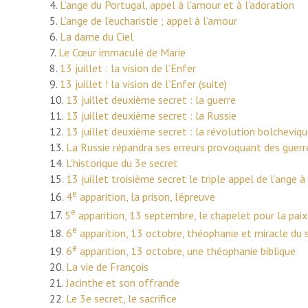
4.
L’ange du Portugal, appel à l’amour et à l’adoration
5.
L’ange de l’eucharistie ; appel à l’amour
6.
La dame du Ciel
7.
Le Cœur immaculé de Marie
8.
13 juillet : la vision de l’Enfer
9.
13 juillet ! la vision de l’Enfer (suite)
10.
13 juillet deuxième secret : la guerre
11.
13 juillet deuxième secret : la Russie
12.
13 juillet deuxième secret : la révolution bolcheviq
13.
La Russie répandra ses erreurs provoquant des guerr
14.
L’historique du 3e secret
15.
13 juillet troisième secret le triple appel de l’ange 
e
16.
4
apparition, la prison, l’épreuve
e
17.
5
apparition, 13 septembre, le chapelet pour la paix
e
18.
6
apparition, 13 octobre, théophanie et miracle du s
e
19.
6
apparition, 13 octobre, une théophanie biblique
20.
La vie de François
21.
Jacinthe et son offrande
22.
Le 3e secret, le sacrifice