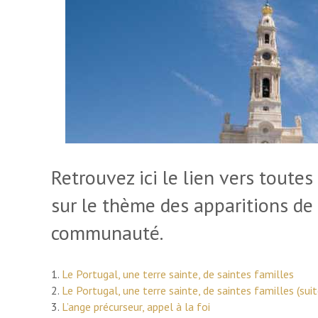
Retrouvez ici le lien vers toute
sur le thème des apparitions de
communauté.
1.
Le Portugal, une terre sainte, de saintes familles
2.
Le Portugal, une terre sainte, de saintes familles (suit
3.
L’ange précurseur, appel à la foi