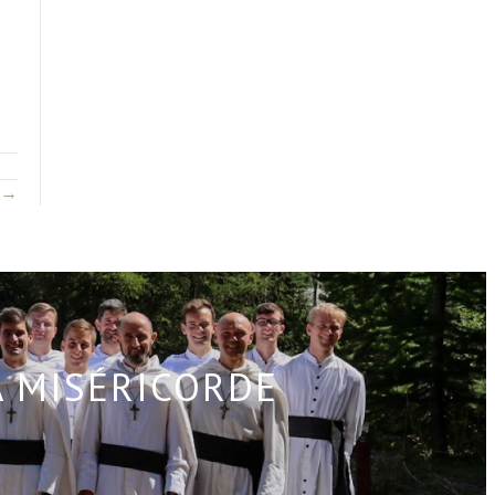
8 →
A MISÉRICORDE